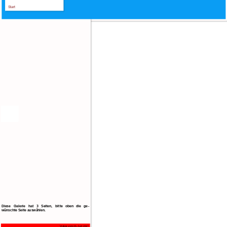
Start 
Diese
Galerie
hat
3
Seiten,
bitte
oben
die
ge
-
wünschte Seite auswählen.
Videos vom 25. Juni 2017